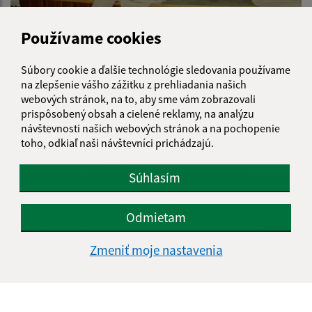
Používame cookies
Výstava vín spojená s ochutnávkou
Súbory cookie a ďalšie technológie sledovania používame
1
2
>
na zlepšenie vášho zážitku z prehliadania našich
webových stránok, na to, aby sme vám zobrazovali
prispôsobený obsah a cielené reklamy, na analýzu
návštevnosti našich webových stránok a na pochopenie
Je táto stránka užitočná?
Áno
Nie
toho, odkiaľ naši návštevníci prichádzajú.
Boli tieto 
Boli 
Našli ste na stránke chybu?
Napíšte nám
Súhlasím
Napíšte nám:
Odmietam
Meno (povinné)
Zmeniť moje nastavenia
E-mailová adresa (povinné)