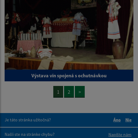
Výstava vín spojená s ochutnávkou
1
2
>
Je táto stránka užitočná?
Áno
Nie
Boli tieto 
Boli 
Našli ste na stránke chybu?
Napíšte nám