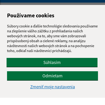
Napíšte nám:
Používame cookies
Meno (povinné)
Súbory cookie a ďalšie technológie sledovania používame
na zlepšenie vášho zážitku z prehliadania našich
webových stránok, na to, aby sme vám zobrazovali
E-mailová adresa (povinné)
prispôsobený obsah a cielené reklamy, na analýzu
návštevnosti našich webových stránok a na pochopenie
toho, odkiaľ naši návštevníci prichádzajú.
Text vašej správy (povinné)
Súhlasím
Odmietam
Zmeniť moje nastavenia
Oboznámil som sa so
spracúvaním osobných
údajov