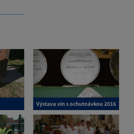
Výstava vín s ochutnávkou 2016