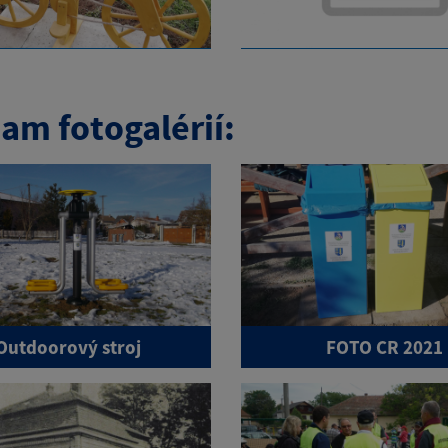
am fotogalérií:
Outdoorový stroj
FOTO CR 2021