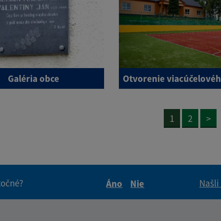
Galéria obce
Otvorenie viacúčelovéh
1
2
>
itočné?
Našli
Áno
Nie
Boli tieto informácie pre 
Boli tieto informáci