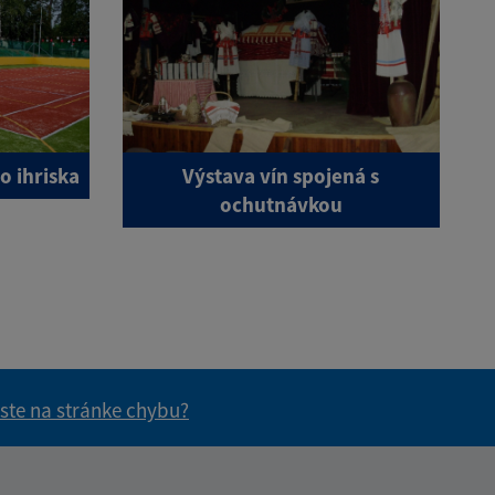
o ihriska
Výstava vín spojená s
ochutnávkou
 ste na stránke chybu?
vás užitočné?
e pre vás užitočné?