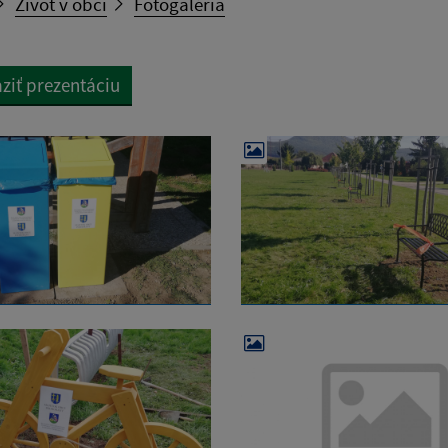
Život v obci
Fotogaléria
ziť prezentáciu