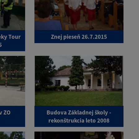
teky Tour
Znej pieseň 26.7.2015
5
v ZO
Budova Základnej školy -
rekonštrukcia leto 2008