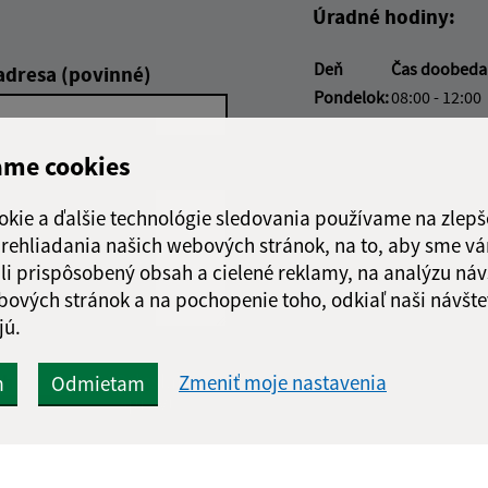
Úradné hodiny:
Deň
Čas doobed
adresa (povinné)
Pondelok:
08:00 - 12:00
Utorok:
nestránkový
Streda:
08:00 - 12:00
ame cookies
Štvrtok:
08:00 - 12:00
Piatok:
08:00 - 12:00
okie a ďalšie technológie sledovania používame na zlepš
 prehliadania našich webových stránok, na to, aby sme v
Obedňajšia prestáv
li prispôsobený obsah a cielené reklamy, na analýzu náv
bových stránok a na pochopenie toho, odkiaľ naši návšte
jú.
Google reCaptcha Response
Odoslať
ch
Zmeniť moje nastavenia
m
Odmietam
správu