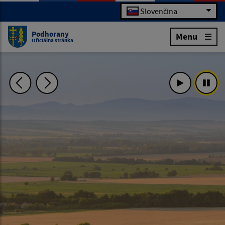
Slovenčina
Podhorany
Menu
Oficiálna stránka