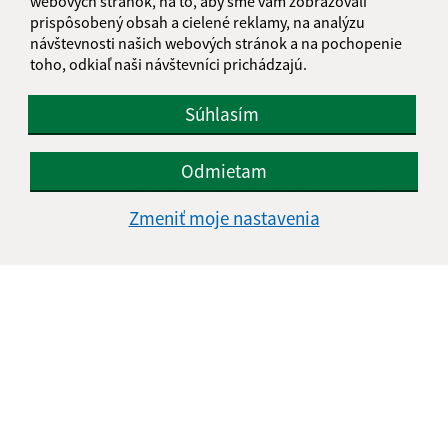
webových stránok, na to, aby sme vám zobrazovali
prispôsobený obsah a cielené reklamy, na analýzu
návštevnosti našich webových stránok a na pochopenie
toho, odkiaľ naši návštevníci prichádzajú.
Súhlasím
Informácie o stránke:
Odmietam
Vyhlásenie o prístupnosti
Autorské práva
Zmeniť moje nastavenia
Ochrana osobných údajov
Navigácia:
Vytlačiť aktuálnu stránku
Mapa stránok
Cookies
Rýchle odkazy:
Naša obec