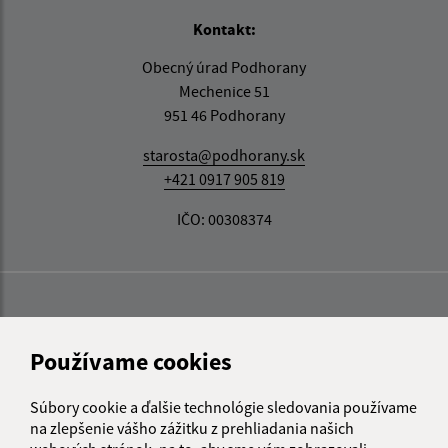
Kontakt:
Obecný úrad Podhorany
Mechenice 51
951 46 Podhorany
starosta@podhorany.sk
+421 0917 905 819
IČO: 00308374
Používame cookies
Súbory cookie a ďalšie technológie sledovania používame
na zlepšenie vášho zážitku z prehliadania našich