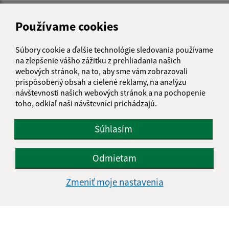
Používame cookies
Súbory cookie a ďalšie technológie sledovania používame
na zlepšenie vášho zážitku z prehliadania našich
webových stránok, na to, aby sme vám zobrazovali
prispôsobený obsah a cielené reklamy, na analýzu
návštevnosti našich webových stránok a na pochopenie
toho, odkiaľ naši návštevníci prichádzajú.
Súhlasím
Odmietam
Informácie o stránke:
Zmeniť moje nastavenia
Vyhlásenie o prístupnosti
Autorské práva
Ochrana osobných údajov