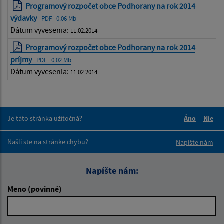
Programový rozpočet obce Podhorany na rok 2014
výdavky
| PDF | 0.06 Mb
Dátum vyvesenia:
11.02.2014
Programový rozpočet obce Podhorany na rok 2014
príjmy
| PDF | 0.02 Mb
Dátum vyvesenia:
11.02.2014
Je táto stránka užitočná?
Áno
Nie
Boli tieto 
Boli 
Našli ste na stránke chybu?
Napíšte nám
Napíšte nám:
Meno (povinné)