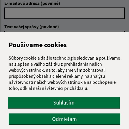
E-mailová adresa (povinné)
Text vašej správy (povinné)
Používame cookies
Súbory cookie a ďalšie technológie sledovania používame
na zlepšenie vášho zážitku z prehliadania našich
webových stránok, na to, aby sme vám zobrazovali
Oboznámil som sa so
spracúvaním osobných
prispôsobený obsah a cielené reklamy, na analýzu
údajov
návštevnosti našich webových stránok a na pochopenie
toho, odkiaľ naši návštevníci prichádzajú.
Google reCaptcha Response
Odoslať správu
Súhlasím
Odmietam
Úradné hodiny: