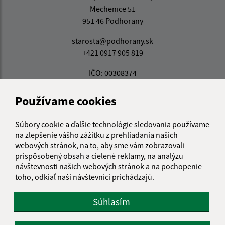
Mechenice 51
951 46 Podhorany
starosta@podhorany.sk
+421 0917 905 819
IČO: 00308374
Používame cookies
Súbory cookie a ďalšie technológie sledovania používame
na zlepšenie vášho zážitku z prehliadania našich
webových stránok, na to, aby sme vám zobrazovali
prispôsobený obsah a cielené reklamy, na analýzu
návštevnosti našich webových stránok a na pochopenie
toho, odkiaľ naši návštevníci prichádzajú.
Súhlasím