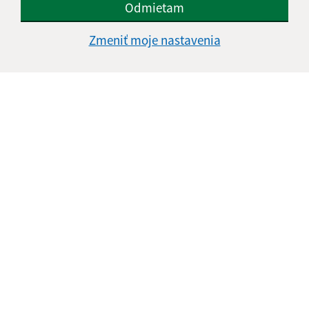
Odmietam
Zmeniť moje nastavenia
Informácie o stránke:
Vyhlásenie o prístupnosti
Autorské práva
Ochrana osobných údajov
Navigácia:
Vytlačiť aktuálnu stránku
Mapa stránok
Cookies
Rýchle odkazy:
Naša obec
História
Fotogaléria
Kontakty