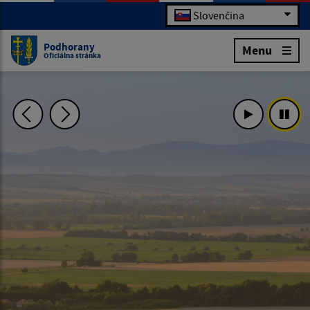
Slovenčina
Podhorany
Menu
Oficiálna stránka