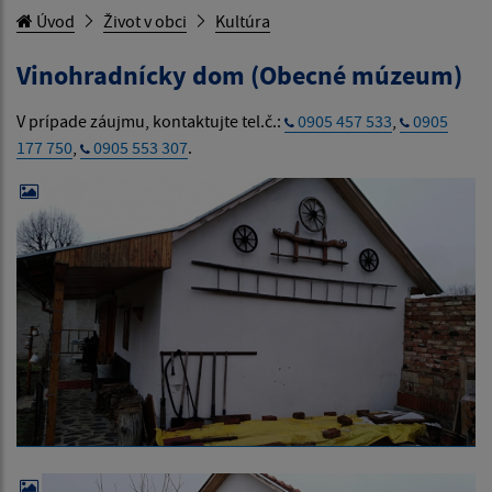
Úvod
Život v obci
Kultúra
Vinohradnícky dom (Obecné múzeum)
V prípade záujmu, kontaktujte tel.č.:
0905 457 533
,
0905
177 750
,
0905 553 307
.