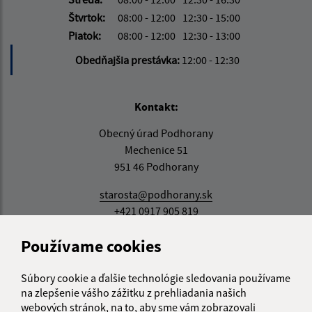
Štvrtok:
08:00 - 12:00
12:30 - 15:00
Piatok:
08:00 - 12:00
12:30 - 13:00
Obedňajšia prestávka:
12:00 - 12:30
Kontakt:
Obecný úrad Podhorany
Mechenice 51
951 46 Podhorany
starosta@podhorany.sk
+421 0917 905 819
IČO: 00308374
Používame cookies
Súbory cookie a ďalšie technológie sledovania používame
na zlepšenie vášho zážitku z prehliadania našich
webových stránok, na to, aby sme vám zobrazovali