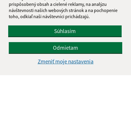
prispôsobený obsah a cielené reklamy, na analýzu
návštevnosti našich webových stránok a na pochopenie
toho, odkiaľ naši návštevníci prichádzajú.
Súhlasím
Odmietam
Zmeniť moje nastavenia
Informácie o stránke:
Vyhlásenie o prístupnosti
Autorské práva
Ochrana osobných údajov
Navigácia:
Vytlačiť aktuálnu stránku