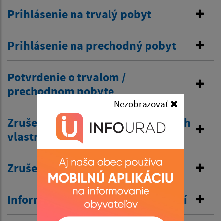
Prihlásenie na trvalý pobyt
Prihlásenie na prechodný pobyt
Potvrdenie o trvalom /
prechodnom pobyte
Nezobrazovať
Zrušenie trvalého pobytu na návrh
vlastníka budovy
Zrušenie prechodného pobytu
Informovanie o pobyte v zahraničí