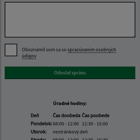
Oboznámil som sa so
spracúvaním osobných
údajov
Google reCaptcha Response
Odoslať správu
Úradné hodiny:
Deň
Čas doobeda
Čas poobede
Pondelok:
08:00 - 12:00
12:30 - 15:00
Utorok:
nestránkový deň
Streda:
08:00 - 12:00
12:30 - 16:30