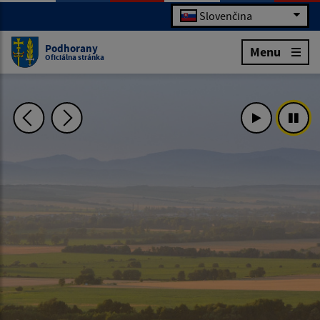
Slovenčina
Podhorany
Menu
Oficiálna stránka