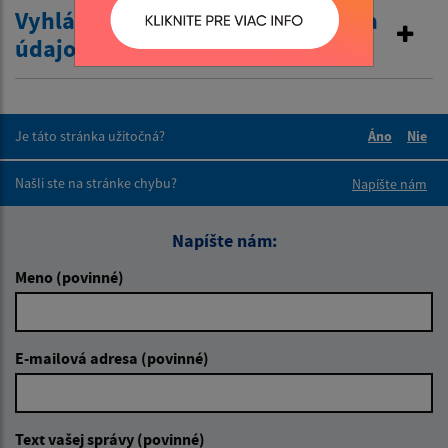
Vyhlásenie o zákaze poskytovania
údajov
Je táto stránka užitočná?
Áno
Nie
Boli tieto 
Boli 
Našli ste na stránke chybu?
Napíšte nám
Napíšte nám:
Meno (povinné)
E-mailová adresa (povinné)
Text vašej správy (povinné)