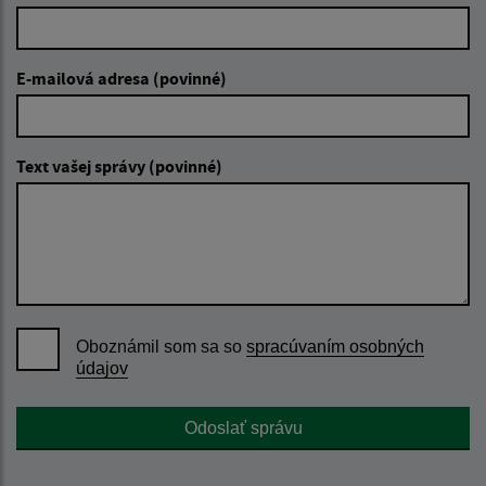
E-mailová adresa (povinné)
Text vašej správy (povinné)
Oboznámil som sa so
spracúvaním osobných
údajov
Google reCaptcha Response
Odoslať správu