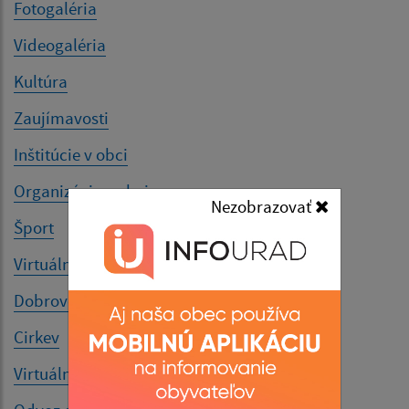
Fotogaléria
Videogaléria
Kultúra
Zaujímavosti
Inštitúcie v obci
Organizácie v obci
Nezobrazovať
Šport
Virtuálna prehliadka
Dobrovoľný hasičský zbor
Cirkev
Virtuálny cintorín