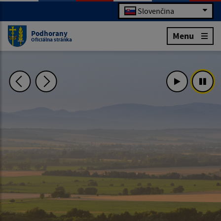
Slovenčina
Podhorany
Menu
Oficiálna stránka