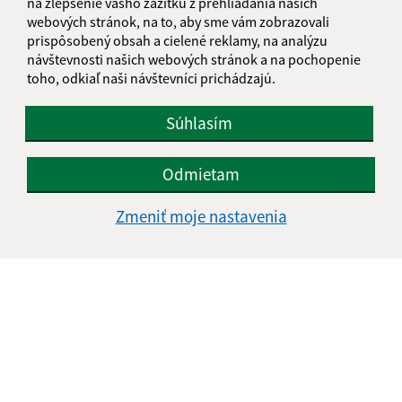
na zlepšenie vášho zážitku z prehliadania našich
webových stránok, na to, aby sme vám zobrazovali
prispôsobený obsah a cielené reklamy, na analýzu
návštevnosti našich webových stránok a na pochopenie
toho, odkiaľ naši návštevníci prichádzajú.
Súhlasím
Odmietam
Zmeniť moje nastavenia
Informácie o stránke:
Vyhlásenie o prístupnosti
Autorské práva
Ochrana osobných údajov
Navigácia: