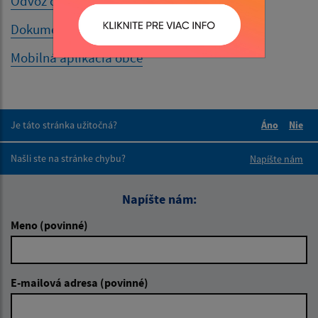
Odvoz odpadu
Dokumenty k odvozu odpadov
Mobilná aplikácia obce
Je táto stránka užitočná?
Áno
Nie
Boli tieto 
Boli 
Našli ste na stránke chybu?
Napíšte nám
Napíšte nám:
Meno (povinné)
E-mailová adresa (povinné)