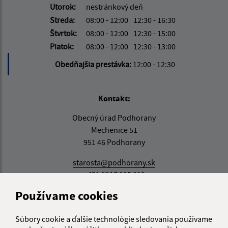
Utorok:
nestránkový deň
Streda:
08:00 - 12:00
12:30 - 16:30
Štvrtok:
08:00 - 12:00
12:30 - 15:00
Piatok:
08:00 - 12:00
12:30 - 13:00
Obedňajšia prestávka:
12:00 - 12:30
Kontakt:
Obecný úrad Podhorany
Mechenice 51
951 46 Podhorany
starosta@podhorany.sk
+421 0917 905 819
Používame cookies
IČO: 00308374
Súbory cookie a ďalšie technológie sledovania používame