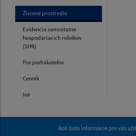
Životné prostredie
Evidencia samostatne
hospodáriacich roľníkov
(SHR)
Pre podnikateľov
Cenník
Iné
Boli tieto informácie pre vás už