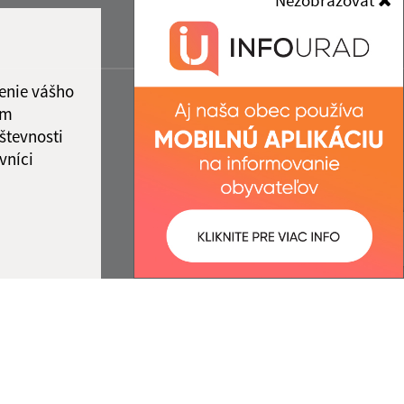
Nezobrazovať
enie vášho
ám
števnosti
vníci
ované:
Správca obsahu: