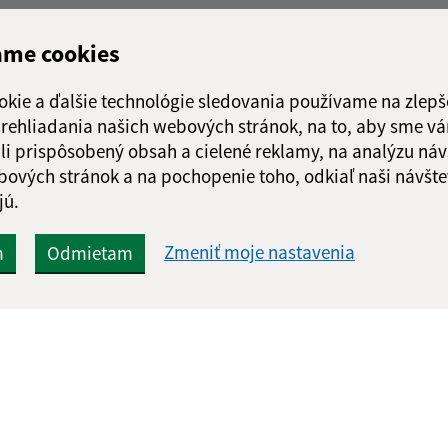
ame cookies
okie a ďalšie technológie sledovania používame na zlepš
 prehliadania našich webových stránok, na to, aby sme v
li prispôsobený obsah a cielené reklamy, na analýzu náv
bových stránok a na pochopenie toho, odkiaľ naši návšte
jú.
Zmeniť moje nastavenia
m
Odmietam
Rýchle odkazy:
Aktualiz