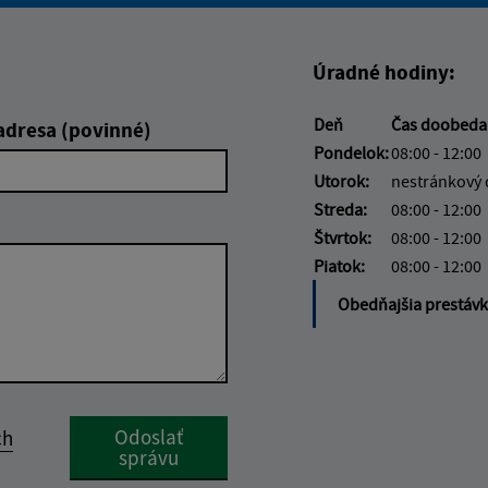
Úradné hodiny:
Deň
Čas doobed
adresa (povinné)
Pondelok:
08:00 - 12:00
Utorok:
nestránkový
Streda:
08:00 - 12:00
Štvrtok:
08:00 - 12:00
Piatok:
08:00 - 12:00
Obedňajšia prestáv
Google reCaptcha Response
Odoslať
ch
správu