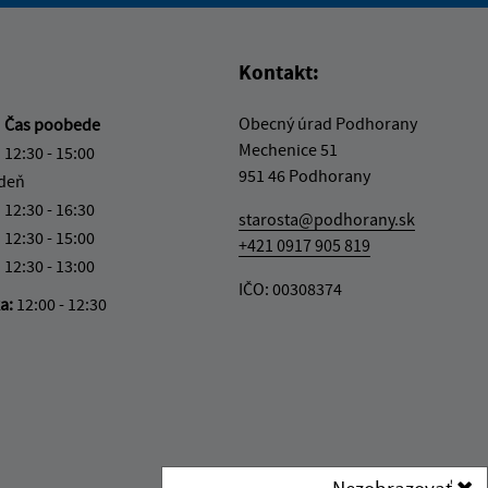
Kontakt:
Obecný úrad Podhorany
a
Čas poobede
Mechenice 51
12:30 - 15:00
951 46 Podhorany
 deň
12:30 - 16:30
starosta@podhorany.sk
12:30 - 15:00
+421 0917 905 819
12:30 - 13:00
IČO: 00308374
ka:
12:00 - 12:30