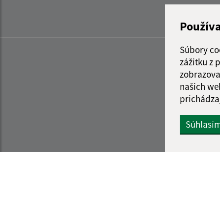
Použív
Súbory co
zážitku z
zobrazova
našich we
prichádza
Súhlasí
Informácie o stránke:
Navigácia: