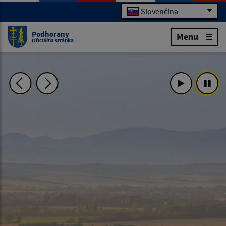
Slovenčina
Podhorany
Menu
Oficiálna stránka