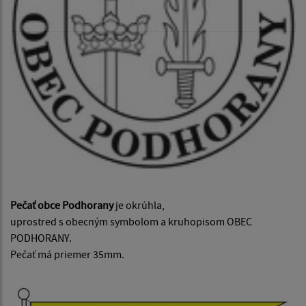
Pečať obce Podhorany
je okrúhla,
uprostred s obecným symbolom a kruhopisom OBEC
PODHORANY.
Pečať má priemer 35mm.