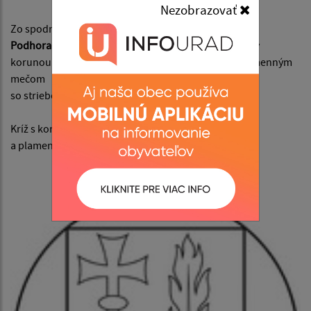
Nezobrazovať
Zo spodného okraja modrého štítu
erbu obce
Podhorany
vyrastá zlatou, perlami a rubínmi zdobený
korunou obopätý kríž, vľavo sprevádzaný zlatým plamenným
mečom
so striebornou priečkou.
Kríž s korunou symbolizuje sv. Helenu
a plamenný meč symbolizuje sv. Michala