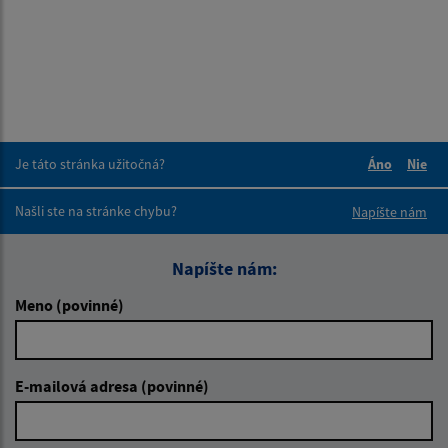
Je táto stránka užitočná?
Áno
Nie
Boli tieto 
Boli 
Našli ste na stránke chybu?
Napíšte nám
Napíšte nám:
Meno (povinné)
E-mailová adresa (povinné)