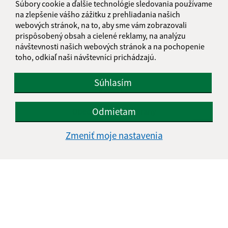
Utorok:
nestránkový deň
Súbory cookie a ďalšie technológie sledovania používame
Streda:
08:00 - 12:00
12:30 - 16:30
na zlepšenie vášho zážitku z prehliadania našich
webových stránok, na to, aby sme vám zobrazovali
Štvrtok:
08:00 - 12:00
12:30 - 15:00
prispôsobený obsah a cielené reklamy, na analýzu
Piatok:
08:00 - 12:00
12:30 - 13:00
návštevnosti našich webových stránok a na pochopenie
toho, odkiaľ naši návštevníci prichádzajú.
Obedňajšia prestávka:
12:00 - 12:30
Súhlasím
Kontakt:
Odmietam
Obecný úrad Podhorany
Mechenice 51
Zmeniť moje nastavenia
951 46 Podhorany
starosta@podhorany.sk
+421 0917 905 819
IČO: 00308374