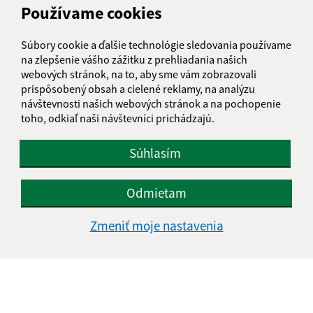
Používame cookies
Súbory cookie a ďalšie technológie sledovania používame
na zlepšenie vášho zážitku z prehliadania našich
webových stránok, na to, aby sme vám zobrazovali
prispôsobený obsah a cielené reklamy, na analýzu
návštevnosti našich webových stránok a na pochopenie
toho, odkiaľ naši návštevníci prichádzajú.
Súhlasím
Odmietam
Informácie o stránke:
Zmeniť moje nastavenia
Vyhlásenie o prístupnosti
Autorské práva
Ochrana osobných údajov
Navigácia:
Vytlačiť aktuálnu stránku