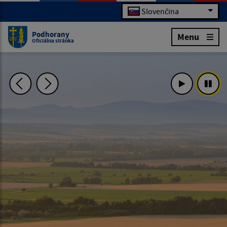
Slovenčina
Podhorany
Menu
Oficiálna stránka