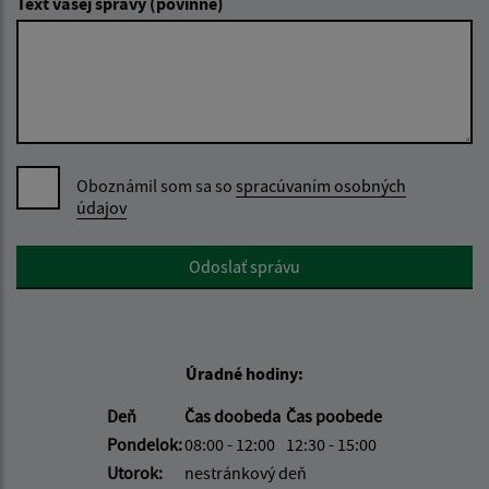
Text vašej správy (povinné)
Oboznámil som sa so
spracúvaním osobných
údajov
Google reCaptcha Response
Odoslať správu
Úradné hodiny:
Deň
Čas doobeda
Čas poobede
Pondelok:
08:00 - 12:00
12:30 - 15:00
Utorok:
nestránkový deň