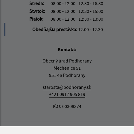
Streda:
08:00 - 12:00
12:30 - 16:30
Štvrtok:
08:00 - 12:00
12:30 - 15:00
Piatok:
08:00 - 12:00
12:30 - 13:00
Obedňajšia prestávka:
12:00 - 12:30
Kontakt:
Obecný úrad Podhorany
Mechenice 51
951 46 Podhorany
starosta@podhorany.sk
+421 0917 905 819
IČO: 00308374