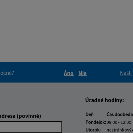
itočné?
Našli
Áno
Nie
Boli tieto informácie pre 
Boli tieto informáci
Úradné hodiny:
Deň
Čas doobed
adresa (povinné)
Pondelok:
08:00 - 12:00
Utorok:
nestránkový