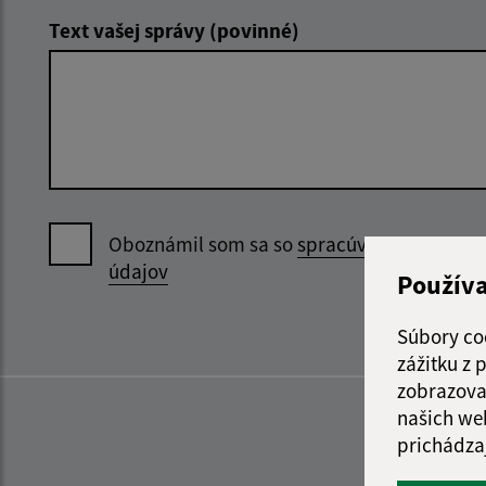
Text vašej správy (povinné)
Oboznámil som sa so
spracúvaním osobný
údajov
Použív
Súbory co
zážitku z
zobrazova
našich we
prichádza