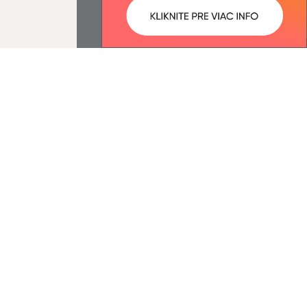
ované:
Správca obsahu:
11:27 hod.
Správca obsahu je Obec
Podhorany.
Vytvorené v súlade s
Jednotným
dizajn manuálom elektronických
služieb.