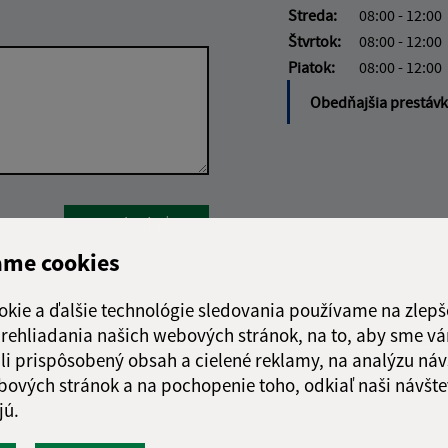
Streda:
08:00 - 12:00
Štvrtok:
08:00 - 12:00
Piatok:
08:00 - 12:00
Obedňajšia prestáv
Google reCaptcha Response
Odoslať
ch
správu
ame cookies
okie a ďalšie technológie sledovania používame na zlepš
 prehliadania našich webových stránok, na to, aby sme v
li prispôsobený obsah a cielené reklamy, na analýzu náv
bových stránok a na pochopenie toho, odkiaľ naši návšte
jú.