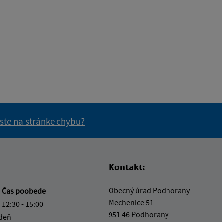
 ste na stránke chybu?
vás užitočné?
e pre vás užitočné?
Kontakt:
Obecný úrad Podhorany
a
Čas poobede
Mechenice 51
12:30 - 15:00
951 46 Podhorany
 deň