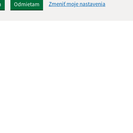
Zmeniť moje nastavenia
m
Odmietam
Rýchle odkazy:
Aktualiz
nku
Naša obec
06.08.2026 
História
RSS
Fotogaléria
Kontakty