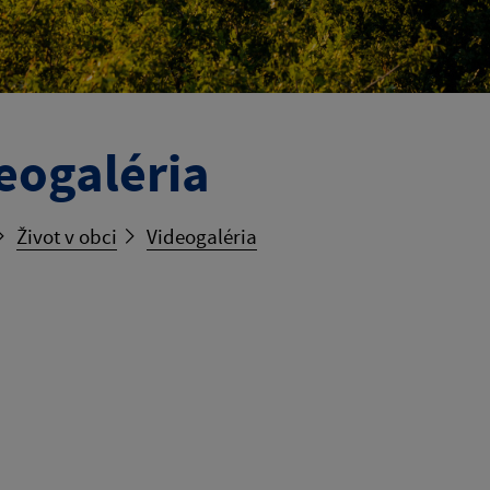
eogaléria
Život v obci
Videogaléria