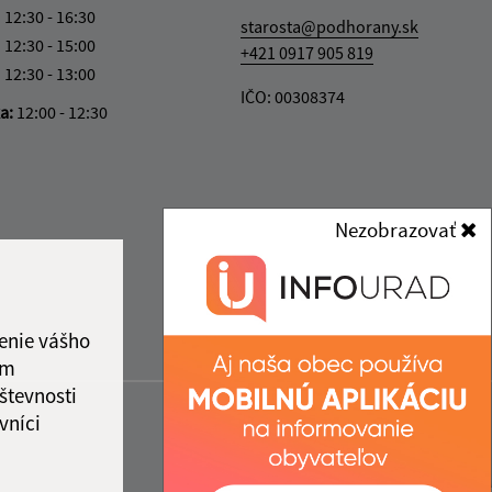
12:30 - 16:30
starosta@podhorany.sk
12:30 - 15:00
+421 0917 905 819
12:30 - 13:00
IČO: 00308374
ka:
12:00 - 12:30
Nezobrazovať
enie vášho
ám
števnosti
vníci