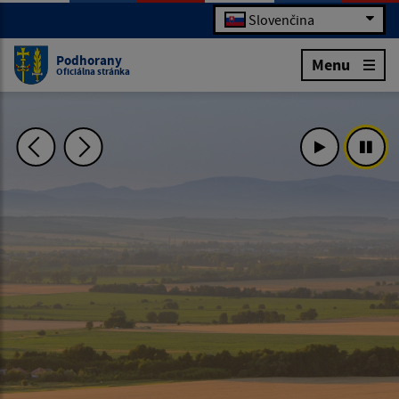
Slovenčina
Podhorany
Menu
Oficiálna stránka