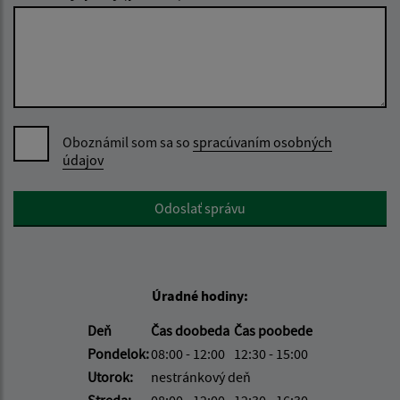
Oboznámil som sa so
spracúvaním osobných
údajov
Google reCaptcha Response
Odoslať správu
Úradné hodiny:
Deň
Čas doobeda
Čas poobede
Pondelok:
08:00 - 12:00
12:30 - 15:00
Utorok:
nestránkový deň
Streda:
08:00 - 12:00
12:30 - 16:30