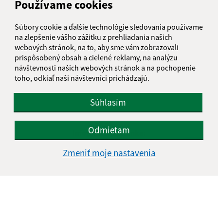
Používame cookies
Súbory cookie a ďalšie technológie sledovania používame
na zlepšenie vášho zážitku z prehliadania našich
webových stránok, na to, aby sme vám zobrazovali
prispôsobený obsah a cielené reklamy, na analýzu
návštevnosti našich webových stránok a na pochopenie
toho, odkiaľ naši návštevníci prichádzajú.
Súhlasím
Odmietam
Informácie o stránke:
Vyhlásenie o prístupnosti
Zmeniť moje nastavenia
Autorské práva
Ochrana osobných údajov
Navigácia:
Vytlačiť aktuálnu stránku