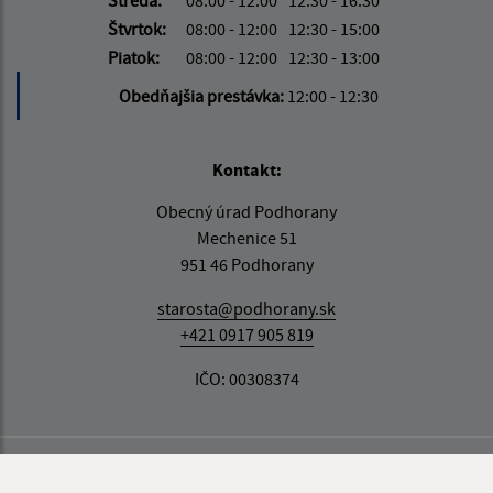
Štvrtok:
08:00 - 12:00
12:30 - 15:00
Piatok:
08:00 - 12:00
12:30 - 13:00
Obedňajšia prestávka:
12:00 - 12:30
Kontakt:
Obecný úrad Podhorany
Mechenice 51
951 46 Podhorany
starosta@podhorany.sk
+421 0917 905 819
IČO: 00308374