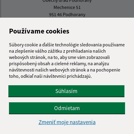
Obecný úrad Podhorany
Mechenice 51
951 46 Podhorany
starosta@podhorany.sk
Používame cookies
+421 0917 905 819
Súbory cookie a ďalšie technológie sledovania používame
IČO: 00308374
na zlepšenie vášho zážitku z prehliadania našich
webových stránok, na to, aby sme vám zobrazovali
prispôsobený obsah a cielené reklamy, na analýzu
návštevnosti našich webových stránok a na pochopenie
toho, odkiaľ naši návštevníci prichádzajú.
Súhlasím
Odmietam
Zmeniť moje nastavenia