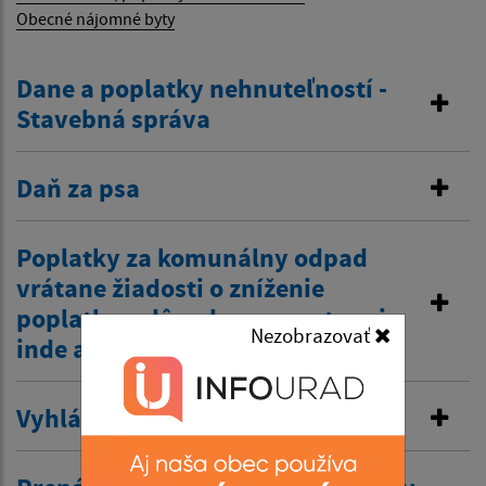
Obecné nájomné byty
Dane a poplatky nehnuteľností -
Stavebná správa
Daň za psa
Poplatky za komunálny odpad
vrátane žiadosti o zníženie
poplatku z dôvodov zamestnania
Nezobrazovať
inde a tiež zťp atď.
Vyhlásenie v miestnom rozhlase