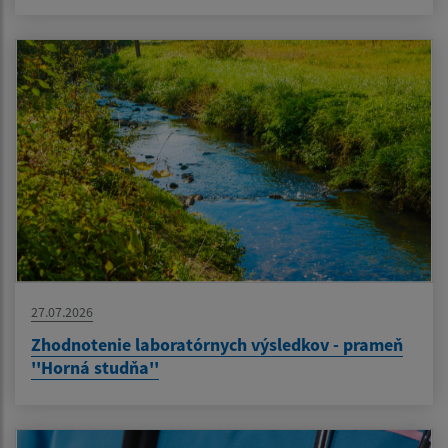
27.07.2026
Zhodnotenie laboratórnych výsledkov - prameň
''Horná studňa''