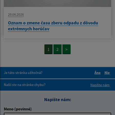
29.06.2026
Oznam o zmene času zberu odpadu z dôvodu
extrémnych horúčav
1
2
>
Je táto stránka užitočná?
Áno
Nie
Boli tieto 
Boli 
Našli ste na stránke chybu?
Napíšte nám
Napíšte nám:
Meno (povinné)