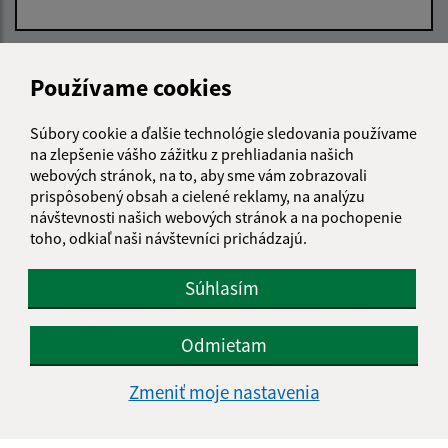
E-mailová adresa (povinné)
Používame cookies
Súbory cookie a ďalšie technológie sledovania používame
Text vašej správy (povinné)
na zlepšenie vášho zážitku z prehliadania našich
webových stránok, na to, aby sme vám zobrazovali
prispôsobený obsah a cielené reklamy, na analýzu
návštevnosti našich webových stránok a na pochopenie
toho, odkiaľ naši návštevníci prichádzajú.
Súhlasím
Oboznámil som sa so
spracúvaním osobných
údajov
Odmietam
Google reCaptcha Response
Odoslať správu
Zmeniť moje nastavenia