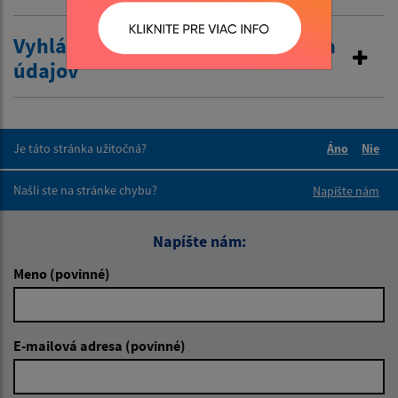
Vyhlásenie o zákaze poskytovania
údajov
Je táto stránka užitočná?
Áno
Nie
Boli tieto 
Boli 
Našli ste na stránke chybu?
Napíšte nám
Napíšte nám:
Meno (povinné)
E-mailová adresa (povinné)