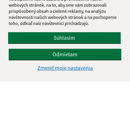
webových stránok, na to, aby sme vám zobrazovali
prispôsobený obsah a cielené reklamy, na analýzu
návštevnosti našich webových stránok a na pochopenie
toho, odkiaľ naši návštevníci prichádzajú.
Súhlasím
Odmietam
Zmeniť moje nastavenia
Informácie o stránke:
Vyhlásenie o prístupnosti
Autorské práva
Ochrana osobných údajov
Navigácia: