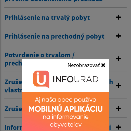
Prihlásenie na trvalý pobyt
Prihlásenie na prechodný pobyt
Potvrdenie o trvalom /
prechodnom pobyte
Nezobrazovať
Zrušenie trvalého pobytu na návrh
vlastníka budovy
Zrušenie prechodného pobytu
Informovanie o pobyte v zahraničí