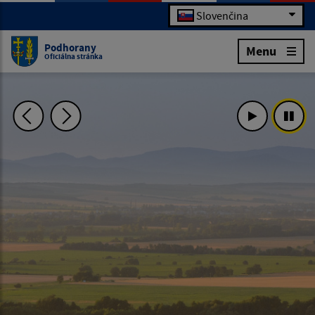
Slovenčina
Podhorany
Menu
Oficiálna stránka