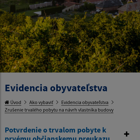
Evidencia obyvateľstva
Úvod
Ako vybaviť
Evidencia obyvateľstva
Zrušenie trvalého pobytu na návrh vlastníka budovy
Potvrdenie o trvalom pobyte k
prvému občianskemu preukazu