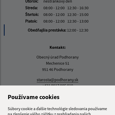
Utorok:
nestránkový deň
Streda:
08:00 - 12:00
12:30 - 16:30
Štvrtok:
08:00 - 12:00
12:30 - 15:00
Piatok:
08:00 - 12:00
12:30 - 13:00
Obedňajšia prestávka:
12:00 - 12:30
Kontakt:
Obecný úrad Podhorany
Mechenice 51
951 46 Podhorany
starosta@podhorany.sk
+421 0917 905 819
Používame cookies
IČO: 00308374
Súbory cookie a ďalšie technológie sledovania používame
na zlepšenie vášho zážitku z prehliadania našich