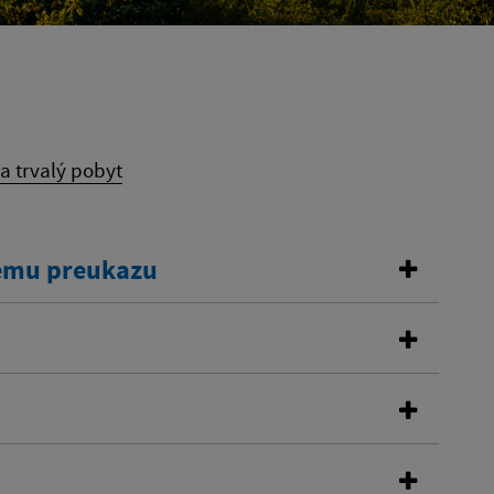
na trvalý pobyt
kemu preukazu