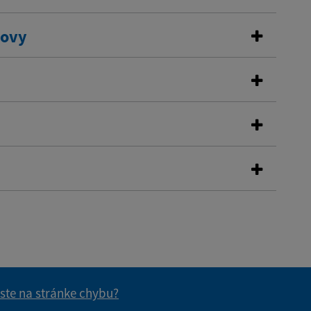
dovy
 ste na stránke chybu?
vás užitočné?
e pre vás užitočné?