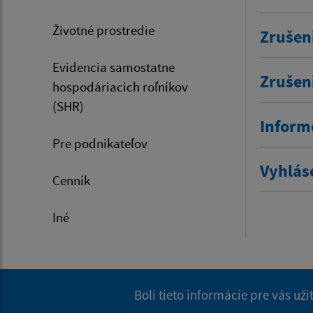
Životné prostredie
Zrušen
Evidencia samostatne
Zrušen
hospodáriacich roľníkov
(SHR)
Inform
Pre podnikateľov
Vyhlás
Cenník
Iné
Boli tieto informácie pre vás už