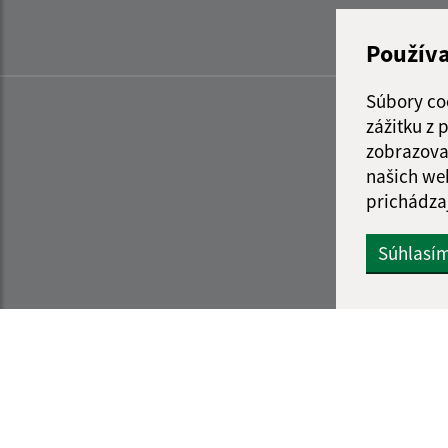
Použív
Súbory co
zážitku z
zobrazova
našich we
prichádza
Súhlasí
Informácie o stránke:
Navigácia: