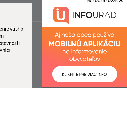
Nezobrazovať
enie vášho
ám
števnosti
vníci
ované:
Správca obsahu: