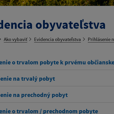
dencia obyvateľstva
Ako vybaviť
Evidencia obyvateľstva
Prihlásenie 
enie o trvalom pobyte k prvému občians
enie na trvalý pobyt
senie na prechodný pobyt
enie o trvalom / prechodnom pobyte