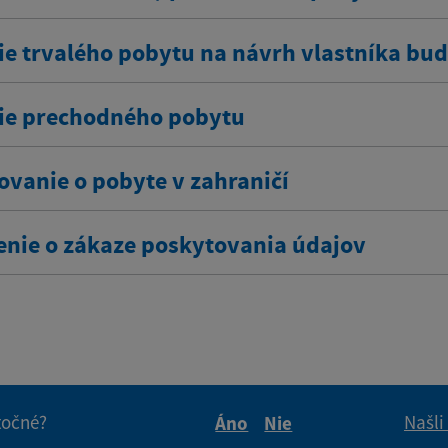
ie trvalého pobytu na návrh vlastníka bu
ie prechodného pobytu
ovanie o pobyte v zahraničí
enie o zákaze poskytovania údajov
itočné?
Našli
Áno
Nie
Boli tieto informácie pre 
Boli tieto informáci