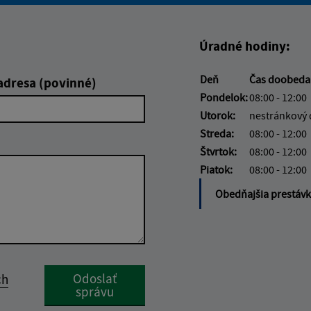
Úradné hodiny:
Deň
Čas doobed
adresa (povinné)
Pondelok:
08:00 - 12:00
Utorok:
nestránkový
Streda:
08:00 - 12:00
Štvrtok:
08:00 - 12:00
Piatok:
08:00 - 12:00
Obedňajšia prestáv
Google reCaptcha Response
Odoslať
ch
správu