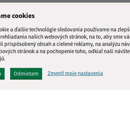
ame cookies
okie a ďalšie technológie sledovania používame na zlepš
 prehliadania našich webových stránok, na to, aby sme v
li prispôsobený obsah a cielené reklamy, na analýzu náv
bových stránok a na pochopenie toho, odkiaľ naši návšte
jú.
Zmeniť moje nastavenia
m
Odmietam
Rýchle odkazy:
Aktualiz