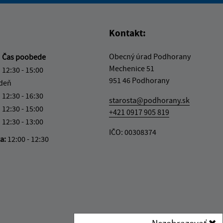
Kontakt:
Obecný úrad Podhorany
a
Čas poobede
Mechenice 51
12:30 - 15:00
951 46 Podhorany
 deň
12:30 - 16:30
starosta@podhorany.sk
12:30 - 15:00
+421 0917 905 819
12:30 - 13:00
IČO: 00308374
ka:
12:00 - 12:30