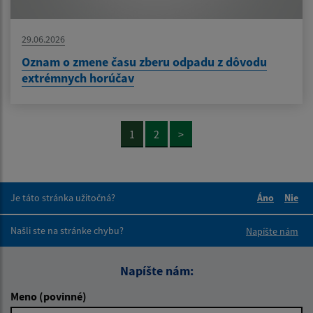
29.06.2026
Oznam o zmene času zberu odpadu z dôvodu
extrémnych horúčav
1
2
>
Je táto stránka užitočná?
Áno
Nie
Boli tieto 
Boli 
Našli ste na stránke chybu?
Napíšte nám
Napíšte nám:
Meno (povinné)