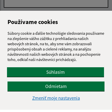
E-mailová adresa (povinné)
Používame cookies
Súbory cookie a ďalšie technológie sledovania používame
Text vašej správy (povinné)
na zlepšenie vášho zážitku z prehliadania našich
webových stránok, na to, aby sme vám zobrazovali
prispôsobený obsah a cielené reklamy, na analýzu
návštevnosti našich webových stránok a na pochopenie
toho, odkiaľ naši návštevníci prichádzajú.
Súhlasím
Oboznámil som sa so
spracúvaním osobných
údajov
Odmietam
Google reCaptcha Response
Odoslať správu
Zmeniť moje nastavenia