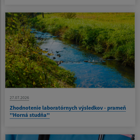
27.07.2026
Zhodnotenie laboratórnych výsledkov - prameň
''Horná studňa''