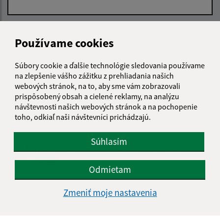
E-mailová adresa (povinné)
Používame cookies
Súbory cookie a ďalšie technológie sledovania používame
Text vašej správy (povinné)
na zlepšenie vášho zážitku z prehliadania našich
webových stránok, na to, aby sme vám zobrazovali
prispôsobený obsah a cielené reklamy, na analýzu
návštevnosti našich webových stránok a na pochopenie
toho, odkiaľ naši návštevníci prichádzajú.
Súhlasím
Oboznámil som sa so
spracúvaním osobných
údajov
Odmietam
Google reCaptcha Response
Odoslať správu
Zmeniť moje nastavenia