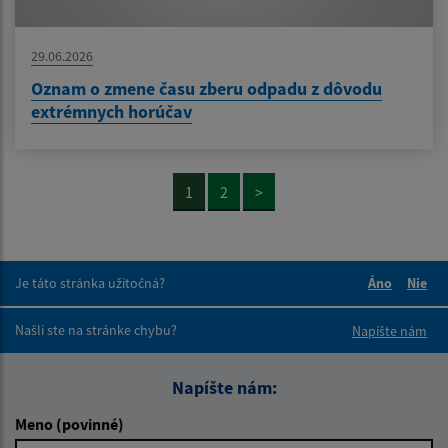
29.06.2026
Oznam o zmene času zberu odpadu z dôvodu
extrémnych horúčav
1
2
>
Je táto stránka užitočná?
Áno
Nie
Boli tieto 
Boli 
Našli ste na stránke chybu?
Napíšte nám
Napíšte nám:
Meno (povinné)