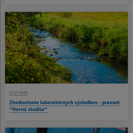
27.07.2026
Zhodnotenie laboratórnych výsledkov - prameň
''Horná studňa''