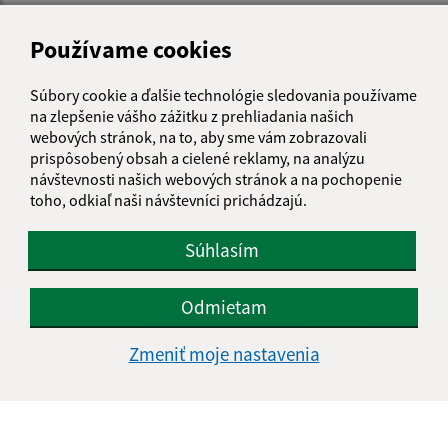
Používame cookies
Súbory cookie a ďalšie technológie sledovania používame
na zlepšenie vášho zážitku z prehliadania našich
webových stránok, na to, aby sme vám zobrazovali
prispôsobený obsah a cielené reklamy, na analýzu
návštevnosti našich webových stránok a na pochopenie
toho, odkiaľ naši návštevníci prichádzajú.
Súhlasím
Odmietam
Informácie o stránke:
Zmeniť moje nastavenia
Vyhlásenie o prístupnosti
Autorské práva
Ochrana osobných údajov
Navigácia: