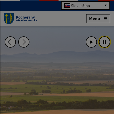
Slovenčina
Podhorany
Menu
Oficiálna stránka