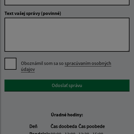
Text vašej správy (povinné)
Oboznámil som sa so
spracúvaním osobných
údajov
Google reCaptcha Response
Odoslať správu
Úradné hodiny:
Deň
Čas doobeda
Čas poobede
Pondelok:
08:00 - 12:00
12:30 - 15:00