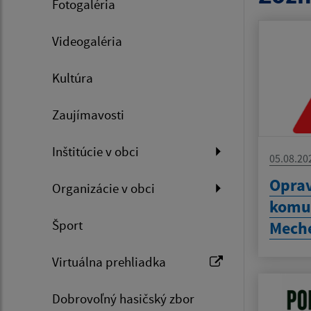
Fotogaléria
Videogaléria
Kultúra
Zaujímavosti
Inštitúcie v obci
05.08.20
Oprav
Organizácie v obci
komun
Šport
Meche
Virtuálna prehliadka
Dobrovoľný hasičský zbor