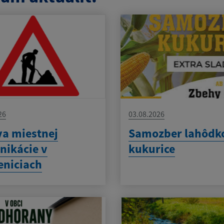
26
03.08.2026
a miestnej
Samozber lahôdk
ikácie v
kukurice
niciach