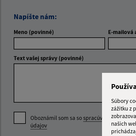
Napíšte nám:
Meno (povinné)
E-mailová 
Text vašej správy (povinné)
Použív
Súbory co
zážitku z
zobrazova
Oboznámil som sa so
spracúvaním osobný
našich we
údajov
prichádza