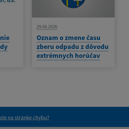
29.06.2026
nie
Oznam o zmene času
ody
zberu odpadu z dôvodu
extrémnych horúčav
 ste na stránke chybu?
vás užitočné?
e pre vás užitočné?