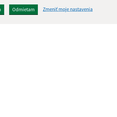
Zmeniť moje nastavenia
m
Odmietam
Rýchle odkazy:
Aktualiz