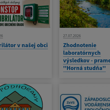
26
27.07.2026
rilátor v našej obci
Zhodnotenie
laboratórnych
výsledkov - pram
''Horná studňa''