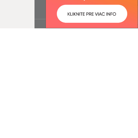
ované:
Správca obsahu: