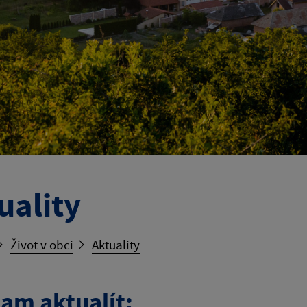
uality
Život v obci
Aktuality
am aktualít: