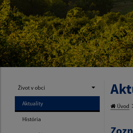
Akt
Život v obci
Aktuality
Úvod
História
Zozn