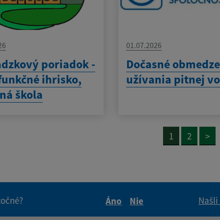
26
01.07.2026
dzkový poriadok -
Dočasné obmedze
funkčné ihrisko,
užívania pitnej v
ná škola
1
2
>
itočné?
Našli
Áno
Nie
Boli tieto informácie pre 
Boli tieto informáci