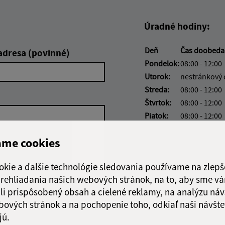
Úradné hodiny:
Deň
Čas doobed
adresa (povinné)
Pondelok:
08:00 - 12:00
Utorok:
nestránkový
Streda:
08:00 - 12:00
Štvrtok:
08:00 - 12:00
Piatok:
08:00 - 12:00
Obedňajšia prestáv
ame cookies
okie a ďalšie technológie sledovania používame na zlepš
 prehliadania našich webových stránok, na to, aby sme v
Google reCaptcha Response
li prispôsobený obsah a cielené reklamy, na analýzu náv
Odoslať
ch
správu
bových stránok a na pochopenie toho, odkiaľ naši návšte
jú.