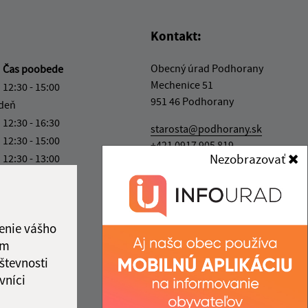
Kontakt:
Obecný úrad Podhorany
a
Čas poobede
Mechenice 51
12:30 - 15:00
951 46 Podhorany
 deň
12:30 - 16:30
starosta@podhorany.sk
12:30 - 15:00
+421 0917 905 819
Nezobrazovať
12:30 - 13:00
IČO: 00308374
ka:
12:00 - 12:30
enie vášho
ám
števnosti
vníci