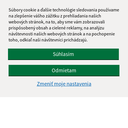
Súbory cookie a ďalšie technológie sledovania používame
na zlepšenie vášho zážitku z prehliadania našich
E-mailová adresa (povinné)
webových stránok, na to, aby sme vám zobrazovali
prispôsobený obsah a cielené reklamy, na analýzu
návštevnosti našich webových stránok a na pochopenie
toho, odkiaľ naši návštevníci prichádzajú.
Text vašej správy (povinné)
Súhlasím
Odmietam
Zmeniť moje nastavenia
Oboznámil som sa so
spracúvaním osobných
údajov
Google reCaptcha Response
Odoslať správu