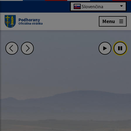
Slovenčina
Podhorany
Menu
Oficiálna stránka