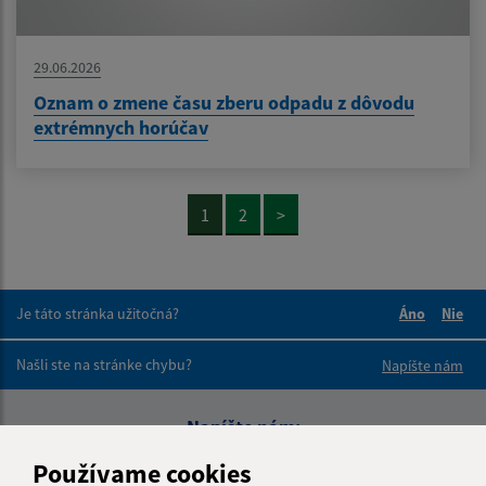
29.06.2026
Oznam o zmene času zberu odpadu z dôvodu
extrémnych horúčav
1
2
>
Je táto stránka užitočná?
Áno
Nie
Boli tieto 
Boli 
Našli ste na stránke chybu?
Napíšte nám
Napíšte nám:
Meno (povinné)
Používame cookies