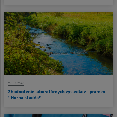
27.07.2026
Zhodnotenie laboratórnych výsledkov - prameň
''Horná studňa''