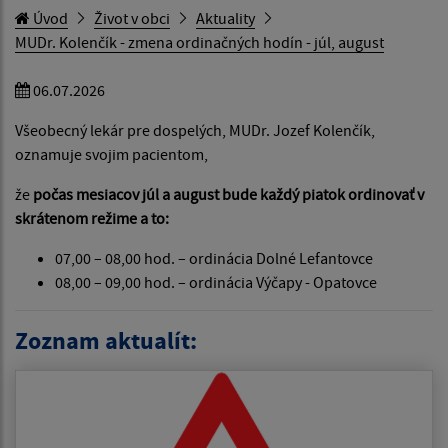
Úvod
Život v obci
Aktuality
MUDr. Kolenčík - zmena ordinačných hodín - júl, august
06.07.2026
Všeobecný lekár pre dospelých, MUDr. Jozef Kolenčík,
oznamuje svojim pacientom,
že
počas mesiacov júl a august bude každý piatok ordinovať v
skrátenom režime a to:
07,00 – 08,00 hod. – ordinácia Dolné Lefantovce
08,00 – 09,00 hod. – ordinácia Výčapy - Opatovce
Zoznam aktualít: