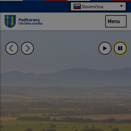
Slovenčina
Podhorany
Menu
Oficiálna stránka