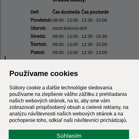
Deň
Čas doobeda
Čas poobede
Pondelok:
08:00 - 12:00
12:30 - 15:00
Utorok:
nestránkový deň
Streda:
08:00 - 12:00
12:30 - 16:30
Štvrtok:
08:00 - 12:00
12:30 - 15:00
Piatok:
08:00 - 12:00
12:30 - 13:00
Obedňajšia prestávka:
12:00 - 12:30
Používame cookies
Kontakt:
Súbory cookie a ďalšie technológie sledovania
používame na zlepšenie vášho zážitku z prehliadania
Obecný úrad Podhorany
našich webových stránok, na to, aby sme vám
Mechenice 51
zobrazovali prispôsobený obsah a cielené reklamy, na
951 46 Podhorany
analýzu návštevnosti našich webových stránok a na
pochopenie toho, odkiaľ naši návštevníci prichádzajú.
starosta@podhorany.sk
+421 0917 905 819
Súhlasím