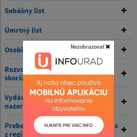
Sobášny list
Úmrtný list
Nezobrazovať
Osobitná matrika
Rozvod manželstva a prijatie
skoršieho priezviska
Vydávanie výpisov z matriky a
nazeranie do matriky
Preberanie žiadostí o výpis a odpis
z registra trestov