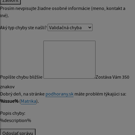
Prosím nevpisujte žiadne osobné informácie (meno, kontakt a
iné).
Aký typ chyby ste našli?
Popíšte chybu bližšie
Zostáva Vám 350
znakov
Dobrý deň, na stránke
podhorany.sk
máte problém týkajúci sa:
%issue%
(
Matrika
).
Popis chyby:
%description%
Odoslať správu