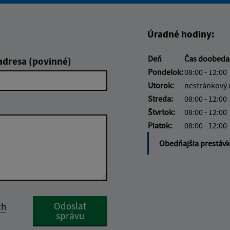
Úradné hodiny:
Deň
Čas doobed
adresa (povinné)
Pondelok:
08:00 - 12:00
Utorok:
nestránkový
Streda:
08:00 - 12:00
Štvrtok:
08:00 - 12:00
Piatok:
08:00 - 12:00
Obedňajšia prestáv
Google reCaptcha Response
Odoslať
ch
správu