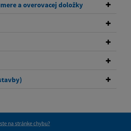
ámere a overovacej doložky
stavby)
 ste na stránke chybu?
vás užitočné?
e pre vás užitočné?