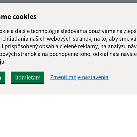
ame cookies
okie a ďalšie technológie sledovania používame na zlepš
 prehliadania našich webových stránok, na to, aby sme v
li prispôsobený obsah a cielené reklamy, na analýzu náv
bových stránok a na pochopenie toho, odkiaľ naši návšte
jú.
Zmeniť moje nastavenia
m
Odmietam
Rýchle odkazy:
Aktualiz