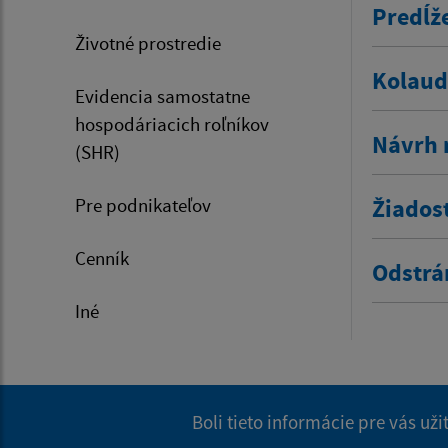
Predĺž
Životné prostredie
Kolaud
Evidencia samostatne
hospodáriacich roľníkov
Návrh 
(SHR)
Pre podnikateľov
Žiados
Cenník
Odstrá
Iné
Boli tieto informácie pre vás už