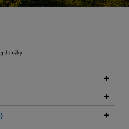
ej doložky
)