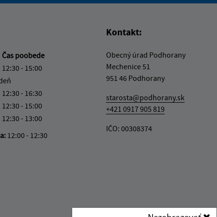
Kontakt:
Obecný úrad Podhorany
a
Čas poobede
Mechenice 51
12:30 - 15:00
951 46 Podhorany
 deň
12:30 - 16:30
starosta@podhorany.sk
12:30 - 15:00
+421 0917 905 819
12:30 - 13:00
IČO: 00308374
ka:
12:00 - 12:30