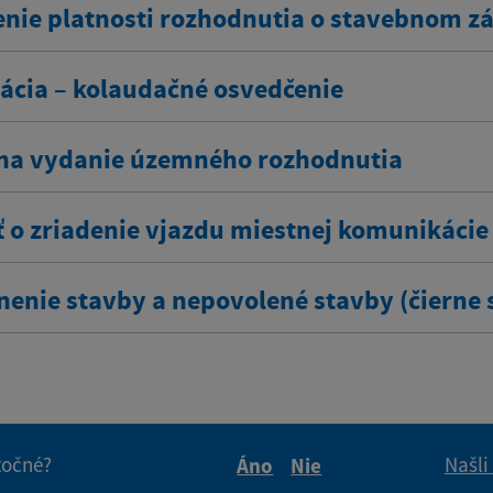
enie platnosti rozhodnutia o stavebnom z
ácia – kolaudačné osvedčenie
na vydanie územného rozhodnutia
ť o zriadenie vjazdu miestnej komunikácie
nenie stavby a nepovolené stavby (čierne 
itočné?
Našli
Áno
Nie
Boli tieto informácie pre 
Boli tieto informáci