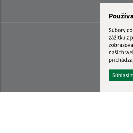
Použív
Súbory co
zážitku z
zobrazova
našich we
prichádza
Súhlasí
Informácie o stránke:
Navigácia: