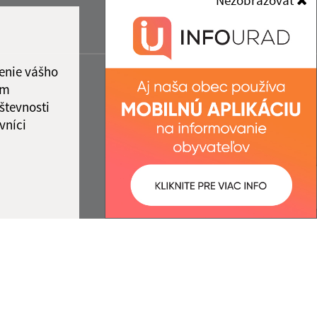
Nezobrazovať
enie vášho
ám
števnosti
vníci
ované:
Správca obsahu: