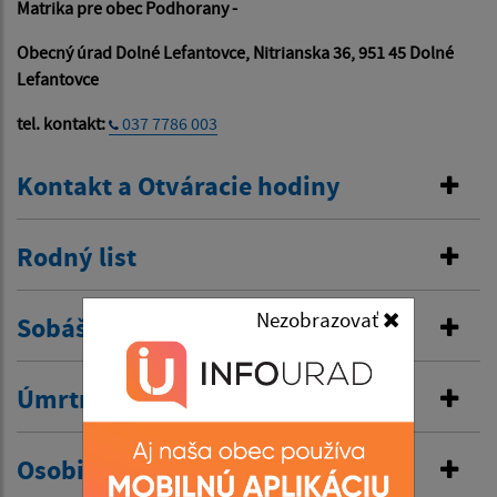
Matrika pre obec Podhorany -
Obecný úrad Dolné Lefantovce, Nitrianska 36, 951 45 Dolné
Lefantovce
tel. kontakt:
037 7786 003
Kontakt a Otváracie hodiny
Rodný list
Nezobrazovať
Sobášny list
Úmrtný list
Osobitná matrika