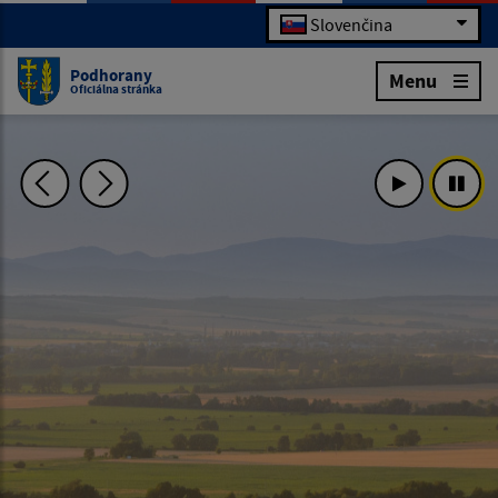
Slovenčina
Podhorany
Menu
Oficiálna stránka