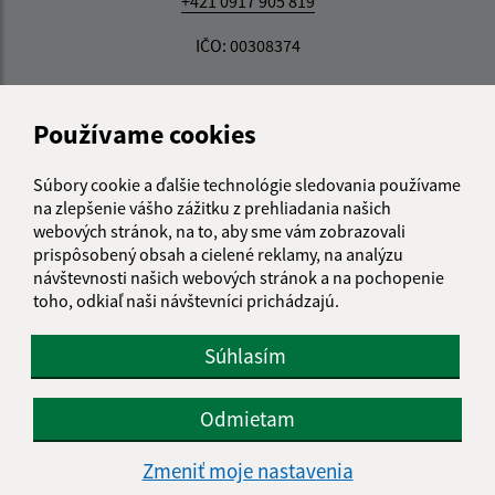
+421 0917 905 819
IČO: 00308374
Používame cookies
Súbory cookie a ďalšie technológie sledovania používame
na zlepšenie vášho zážitku z prehliadania našich
webových stránok, na to, aby sme vám zobrazovali
prispôsobený obsah a cielené reklamy, na analýzu
návštevnosti našich webových stránok a na pochopenie
toho, odkiaľ naši návštevníci prichádzajú.
Súhlasím
Odmietam
Informácie o stránke:
Zmeniť moje nastavenia