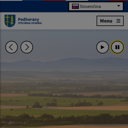
Slovenčina
Podhorany
Menu
Oficiálna stránka