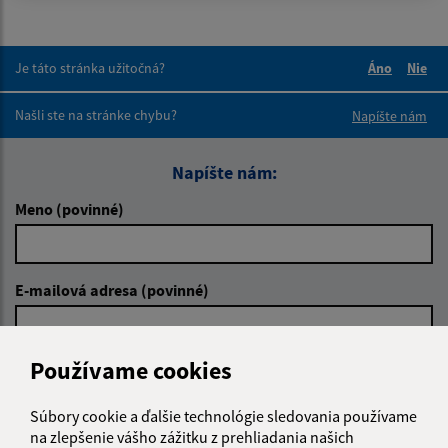
Je táto stránka užitočná?
Áno
Nie
Boli tieto 
Boli 
Našli ste na stránke chybu?
Napíšte nám
Napíšte nám:
Meno (povinné)
E-mailová adresa (povinné)
Používame cookies
Text vašej správy (povinné)
Súbory cookie a ďalšie technológie sledovania používame
na zlepšenie vášho zážitku z prehliadania našich