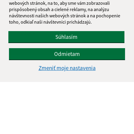
webových stránok, na to, aby sme vám zobrazovali
prispôsobený obsah a cielené reklamy, na analýzu
návštevnosti našich webových stránok a na pochopenie
toho, odkiaľ naši návštevníci prichádzajú.
Oboznámil som sa so
spracúvaním osobných
údajov
Súhlasím
Google reCaptcha Response
Odoslať správu
Odmietam
Zmeniť moje nastavenia
Úradné hodiny:
Deň
Čas doobeda
Čas poobede
Pondelok:
08:00 - 12:00
12:30 - 15:00
Utorok:
nestránkový deň
Streda:
08:00 - 12:00
12:30 - 16:30
Štvrtok:
08:00 - 12:00
12:30 - 15:00
Piatok:
08:00 - 12:00
12:30 - 13:00