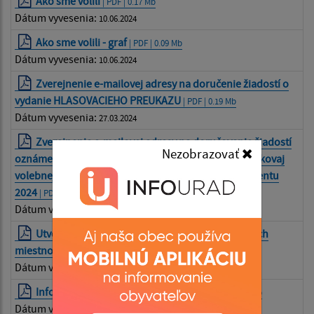
Ako sme volili
| PDF | 0.17 Mb
Dátum vyvesenia:
10.06.2024
Ako sme volili - graf
| PDF | 0.09 Mb
Dátum vyvesenia:
10.06.2024
Zverejnenie e-mailovej adresy na doručenie žiadostí o
vydanie HLASOVACIEHO PREUKAZU
| PDF | 0.19 Mb
Dátum vyvesenia:
27.03.2024
Zverejnenie e-mailovej adresy na doručovanie žiadostí
Nezobrazovať
oznámenia o delegovaní člena a náhradníka do okrskovaj
volebnej komisie vo voľbách do Európskeho parlamentu
2024
| PDF | 0.19 Mb
Dátum vyvesenia:
26.02.2024
Utvorenie volebných okrskov a určenie volebných
miestností
| PDF | 0.17 Mb
Dátum vyvesenia:
26.02.2024
Informácia pre voliča - anglický jazyk
| PDF | 0.02 Mb
Dátum vyvesenia:
12.02.2024