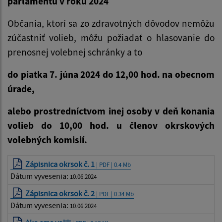
parlamentu v roku 2024
Občania, ktorí sa zo zdravotných dôvodov nemôžu
zúčastniť volieb, môžu požiadať o hlasovanie do
prenosnej volebnej schránky a to
do piatka 7. júna 2024 do 12,00 hod. na obecnom
úrade,
alebo prostredníctvom inej osoby v deň konania
volieb do 10,00 hod. u členov okrskových
volebných komisií.
Zápisnica okrsok č. 1
| PDF | 0.4 Mb
Dátum vyvesenia:
10.06.2024
Zápisnica okrsok č. 2
| PDF | 0.34 Mb
Dátum vyvesenia:
10.06.2024