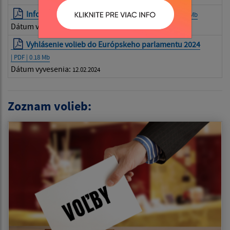
Informácia pre voliča - slovenský jazyk
| PDF | 0.21 Mb
Dátum vyvesenia:
12.02.2024
Vyhlásenie volieb do Európskeho parlamentu 2024
| PDF | 0.18 Mb
Dátum vyvesenia:
12.02.2024
Zoznam volieb: