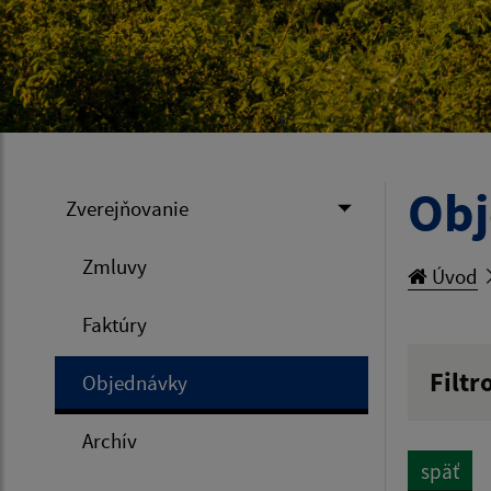
Ob
Zverejňovanie
Zmluvy
Úvod
Faktúry
Filtr
Objednávky
Hľadan
Archív
späť