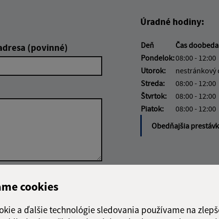
Úradné hodiny:
Deň
Čas doobed
adresa (povinné)
Pondelok:
08:00 - 12:00
Utorok:
nestránkový
Streda:
08:00 - 12:00
Štvrtok:
08:00 - 12:00
Piatok:
08:00 - 12:00
Obedňajšia prestáv
Google reCaptcha Response
ame cookies
Odoslať
ch
správu
okie a ďalšie technológie sledovania používame na zlepš