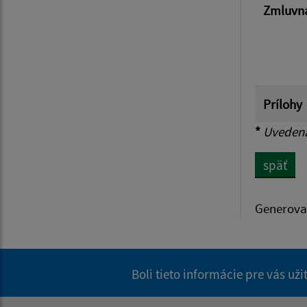
Zmluvná
Prílohy
*
Uvedená 
späť
Generova
Boli tieto informácie pre vás už