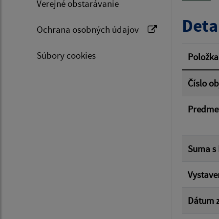
Verejné obstarávanie
Typ dá
Deta
Ochrana osobných údajov
Suma 
Súbory cookies
Položka
Číslo o
Filtr
Predme
Suma s
Vystave
Dátum z