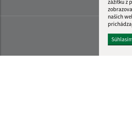
zážitku z
zobrazova
našich we
prichádza
Súhlasí
Informácie o stránke:
Navigácia: