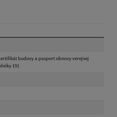
Dátum do:
Reset
ertifikát budovy a pasport obnovy verejnej
lníky 191