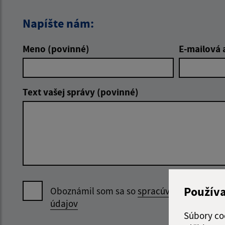
Napíšte nám:
Meno (povinné)
E-mailová 
Text vašej správy (povinné)
Použív
Oboznámil som sa so
spracúvaním osobný
údajov
Súbory co