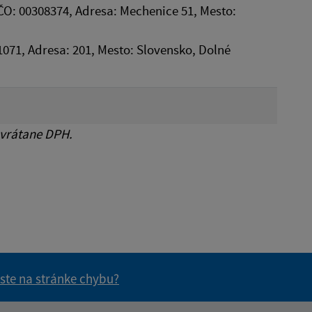
ČO: 00308374, Adresa: Mechenice 51, Mesto:
21071, Adresa: 201, Mesto: Slovensko, Dolné
 vrátane DPH.
 ste na stránke chybu?
vás užitočné?
e pre vás užitočné?