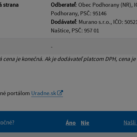
 strana
Odberateľ
: Obec Podhorany (NR), I
Podhorany, PSČ: 95146
Dodávateľ
: Murano s.r.o., IČO: 505
Naštice, PSČ: 957 01
-
cena je konečná. Ak je dodávateľ platcom DPH, cena je
né portálom
Uradne.sk
itočné?
Našli
Áno
Nie
Boli tieto informácie pre 
Boli tieto informáci