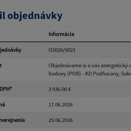
tumu:
Dátum od:
il objednávky
od:
Suma do:
Informácia
bjednávky
O2026/0021
ovať
t
Objednávame si u vás energetický c
budovy (POB) - KD Podhorany, Soko
 DPH*
3 936.00 €
ná
17.06.2026
verejnenia
25.06.2026