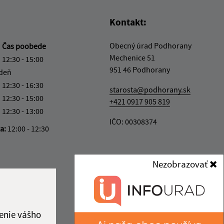
Kontakt:
Obecný úrad Podhorany
a
Čas poobede
Mechenice 51
12:30 - 15:00
951 46 Podhorany
 deň
12:30 - 16:30
starosta@podhorany.sk
12:30 - 15:00
+421 0917 905 819
12:30 - 13:00
IČO: 00308374
ka:
12:00 - 12:30
Nezobrazovať
enie vášho