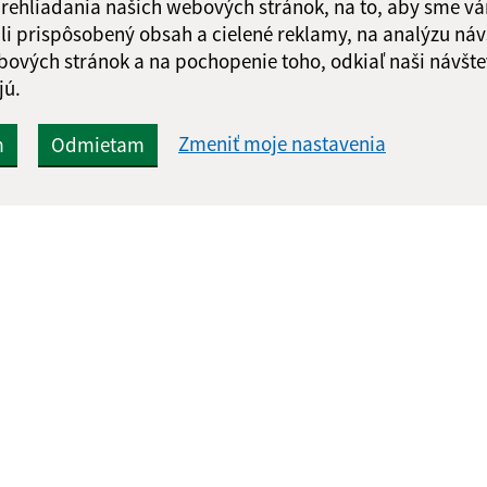
 prehliadania našich webových stránok, na to, aby sme v
li prispôsobený obsah a cielené reklamy, na analýzu náv
bových stránok a na pochopenie toho, odkiaľ naši návšte
jú.
Zmeniť moje nastavenia
m
Odmietam
Rýchle odkazy:
Aktualiz