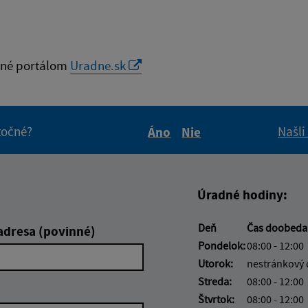
né portálom
Uradne.sk
itočné?
Našli
Áno
Nie
Boli tieto informácie pre 
Boli tieto informáci
Úradné hodiny:
Deň
Čas doobed
adresa (povinné)
Pondelok:
08:00 - 12:00
Utorok:
nestránkový
Streda:
08:00 - 12:00
Štvrtok:
08:00 - 12:00