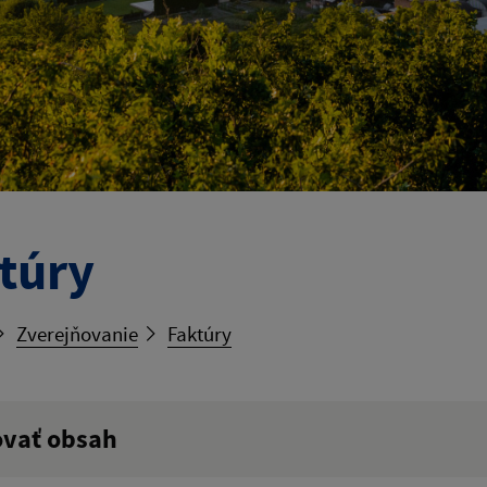
túry
Zverejňovanie
Faktúry
ovať obsah
ý výraz: