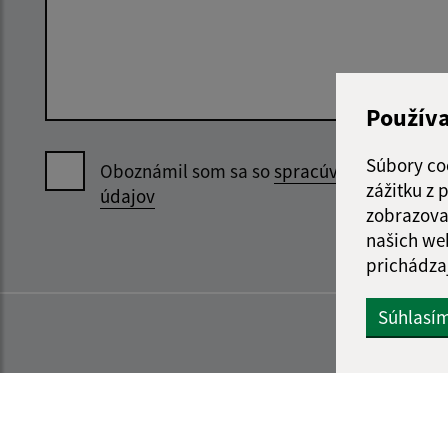
Použív
Súbory co
Oboznámil som sa so
spracúvaním osobný
zážitku z
údajov
zobrazova
našich we
prichádza
Súhlasí