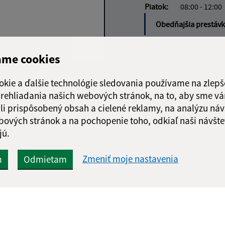
Piatok:
08:00 - 12:00
Obedňajšia prestáv
ame cookies
Google reCaptcha Response
okie a ďalšie technológie sledovania používame na zlepš
Odoslať
ch
správu
 prehliadania našich webových stránok, na to, aby sme v
li prispôsobený obsah a cielené reklamy, na analýzu náv
bových stránok a na pochopenie toho, odkiaľ naši návšte
jú.
Zmeniť moje nastavenia
m
Odmietam