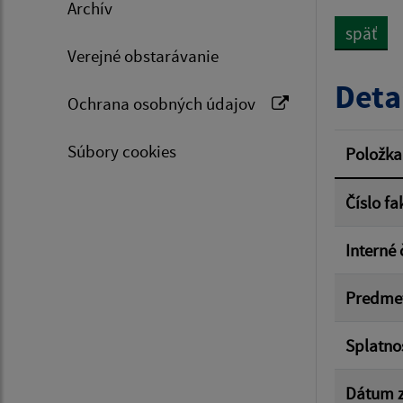
Archív
späť
Verejné obstarávanie
Typ dá
Deta
Ochrana osobných údajov
Suma 
Súbory cookies
Položka
Číslo fa
Filtr
Interné 
Predme
Splatno
Dátum z