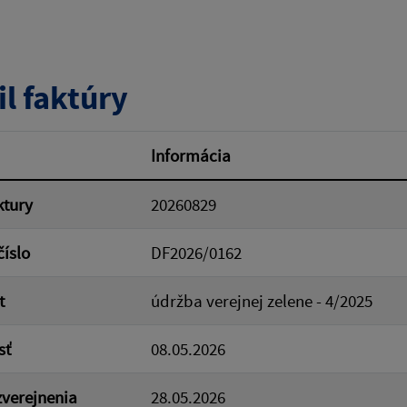
tumu:
Dátum od:
il faktúry
od:
Suma do:
Informácia
ktury
20260829
ovať
číslo
DF2026/0162
t
údržba verejnej zelene - 4/2025
sť
08.05.2026
verejnenia
28.05.2026