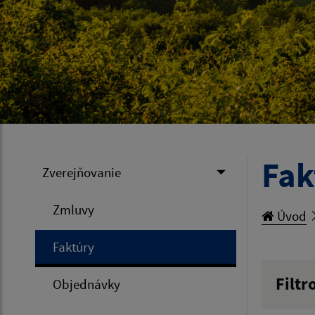
Fak
Zverejňovanie
Zmluvy
Úvod
Faktúry
Filtr
Objednávky
Hľadan