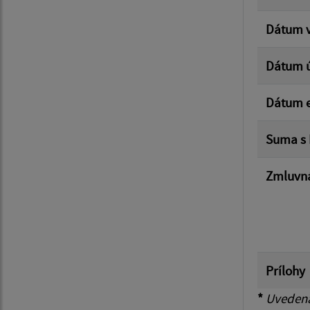
Dátum v
Dátum 
Dátum e
Suma s
Zmluvná
Prílohy
*
Uvedená 