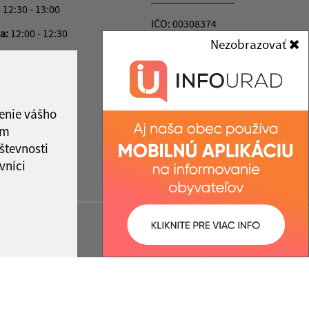
12:30 - 13:00
IČO: 00308374
ka:
12:00 - 12:30
Nezobrazovať
enie vášho
ám
števnosti
vníci