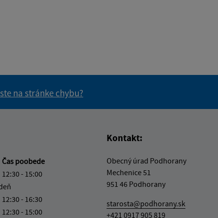
 ste na stránke chybu?
vás užitočné?
e pre vás užitočné?
Kontakt:
Obecný úrad Podhorany
a
Čas poobede
Mechenice 51
12:30 - 15:00
951 46 Podhorany
 deň
12:30 - 16:30
starosta@podhorany.sk
12:30 - 15:00
+421 0917 905 819